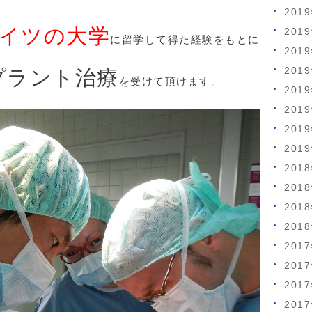
201
イツの大学
201
に留学して得た経験をもとに
201
201
プラント治療
を受けて頂けます。
201
201
201
201
201
201
201
201
201
201
201
201