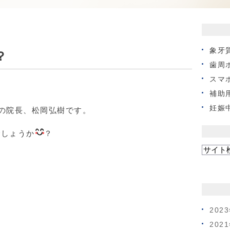
象牙
？
歯周
スマ
補助
妊娠
の院長、松岡弘樹です。
でしょうか
？
202
202
、