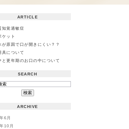
ARTICLE
質知覚過敏症
ポケット
ホが原因で口が開きにくい？？
用具について
中と更年期のお口の中について
SEARCH
ARCHIVE
3年6月
1年10月