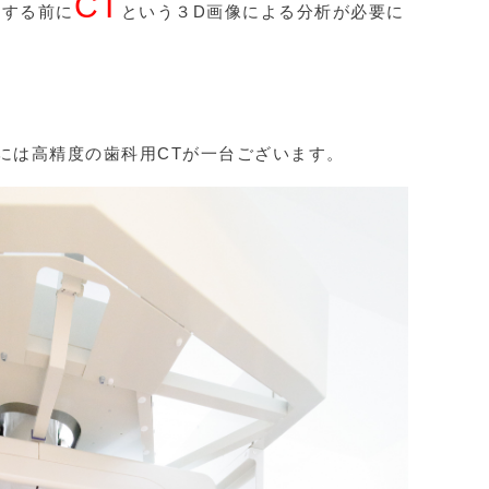
CT
術する前に
という３D画像による分析が必要に
には高精度の歯科用CTが一台ございます。