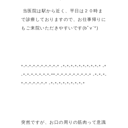
当医院は駅から近く、平日は２０時ま
で診療しておりますので、お仕事帰りに
もご来院いただきやすいです(bﾟv`*)
*-*-*-*-*-*-*-*-*-* -*-*-*-*-*-*-*-*-*-* -*
-*-*-*-*-*-*-*-**-*-*-*-*-*-*-*-*-* -*-*-*-
*-*-*-*-*-*-* -*-*-*-*-*-*-*-*-*
突然ですが、お口の周りの筋肉って意識