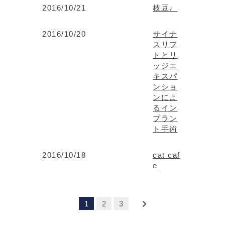
2016/10/21
枝豆♩
2016/10/20
サイナ
スリフ
トとリ
ッジエ
キスパ
ンショ
ンによ
るイン
プラン
ト手術
2016/10/18
cat caf
e
1
2
3