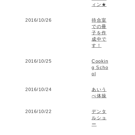
ィン★
2016/10/26
待合室
での冊
子を作
成中で
す！
2016/10/25
Cookin
g Scho
ol
2016/10/24
あいう
べ体操
2016/10/22
デンタ
ルショ
ー